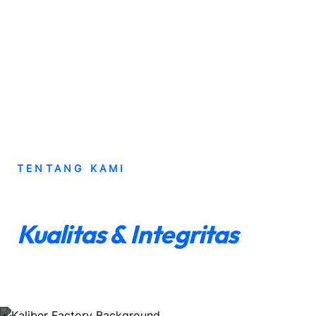
TENTANG KAMI
Dedikasi Kami untuk
Kualitas & Integritas
Sejak 2015, Kaliber Garment hadir sebagai
partner terpercaya bagi brand, komunitas, dan