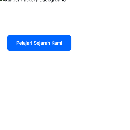
perusahaan dalam menciptakan produk
garment berkualitas tinggi dengan standar
profesional.
Pelajari Sejarah Kami
Hubungi Tim Kami