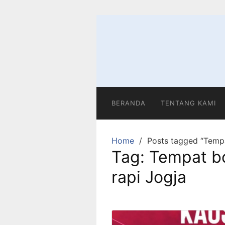
Skip
to
content
BERANDA
TENTANG KAMI
Home
Posts tagged “Tempa
Tag:
Tempat bo
rapi Jogja