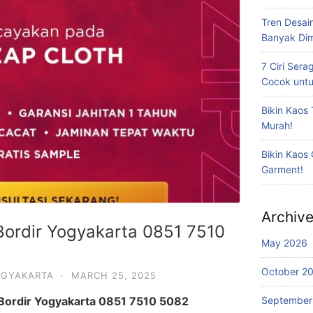
Tren Desai
Banyak Dim
7 Ciri Ser
Cocok untu
Bikin Kaos 
Murah!
Bikin Kaos
Garment!
Archiv
ordir Yogyakarta 0851 7510
May 2026
October 2
OGYAKARTA
·
MARCH 25, 2025
Bordir Yogyakarta 0851 7510 5082
September